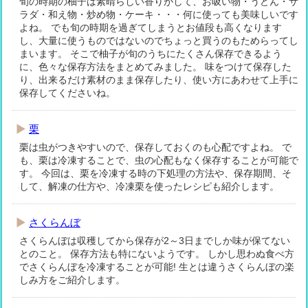
旬の時期の柚子は素晴らしい香りがして、お吸い物・うどん・サ
ラダ・和え物・炒め物・ケーキ・・・何に使っても美味しいです
よね。 でも旬の時期を過ぎてしまうとお値段も高くなります
し、大量に使うものではないのでちょっと買うのもためらってし
まいます。 そこで柚子が旬のうちにたくさん保存できるよう
に、色々な保存方法をまとめてみました。 味をつけて保存した
り、出来るだけ素材のまま保存したり、使い方にあわせて上手に
保存してくださいね。
栗
栗は虫がつきやすいので、保存しておくのも心配ですよね。 で
も、栗は冷凍することで、虫の心配もなく保存することが可能で
す。 今回は、栗を冷凍する時の下処理の方法や、保存期間、そ
して、解凍の仕方や、冷凍栗を使ったレシピも紹介します。
さくらんぼ
さくらんぼは収穫してから保存が2～3日までしか味が保てない
とのこと。 保存方法も特にないようです。 しかし思わぬ食べ方
でさくらんぼを冷凍することが可能! 生とは違うさくらんぼの楽
しみ方をご紹介します。