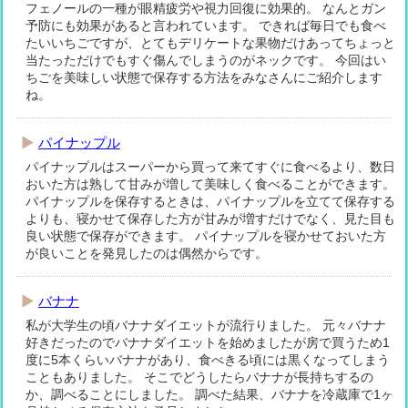
フェノールの一種が眼精疲労や視力回復に効果的。 なんとガン
予防にも効果があると言われています。 できれば毎日でも食べ
たいいちごですが、とてもデリケートな果物だけあってちょっと
当たっただけでもすぐ傷んでしまうのがネックです。 今回はい
ちごを美味しい状態で保存する方法をみなさんにご紹介します
ね。
パイナップル
パイナップルはスーパーから買って来てすぐに食べるより、数日
おいた方は熟して甘みが増して美味しく食べることができます。
パイナップルを保存するときは、パイナップルを立てて保存する
よりも、寝かせて保存した方が甘みが増すだけでなく、見た目も
良い状態で保存ができます。 パイナップルを寝かせておいた方
が良いことを発見したのは偶然からです。
バナナ
私が大学生の頃バナナダイエットが流行りました。 元々バナナ
好きだったのでバナナダイエットを始めましたが房で買うため1
度に5本くらいバナナがあり、食べきる頃には黒くなってしまう
こともありました。 そこでどうしたらバナナが長持ちするの
か、調べることにしました。 調べた結果、バナナを冷蔵庫で1ヶ